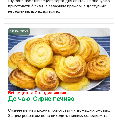
Шукаєте простий рецепт торта для свята? Пропонуємо
приготувати бісквіт із заварним кремом із доступних
інгредієнтів, що вдасться н...
10.06.2023
Всі рецепти
,
Солодка випічка
До чаю: Сирне печиво
Смачне печиво можна приготувати у домашніх умовах.
За цим рецептом воно виходить ніжним, солодким та