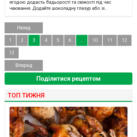
ягодою додасть бадьорості та свіжості під час
чаювання. Додайте шоколадну глазур або зі...
Назад
1
2
3
4
5
6
...
10
11
12
13
Вперед
Поділитися рецептом
ТОП ТИЖНЯ