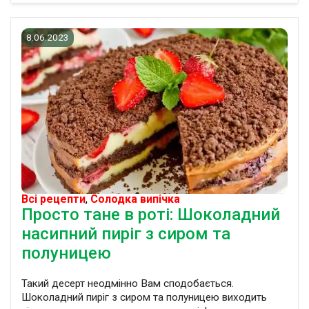
8.06.2023
Всі рецепти
,
Солодка випічка
Просто тане в роті: Шоколадний
насипний пиріг з сиром та
полуницею
Такий десерт неодмінно Вам сподобається.
Шоколадний пиріг з сиром та полуницею виходить