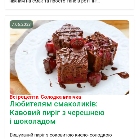
ніжним на смак та просто тане в роті. Інг...
7.06.2023
Всі рецепти
,
Солодка випічка
Любителям смаколиків:
Кавовий пиріг з черешнею
і шоколадом
Вишуканий пиріг з соковитою кисло-солодкою