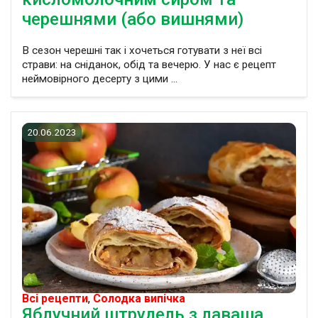
черешнями (або вишнями)
В сезон черешні так і хочеться готувати з неї всі
страви: на сніданок, обід та вечерю. У нас є рецепт
неймовірного десерту з цими ...
20.06.2023
Всі рецепти
,
Солодка випічка
Яблучний штрудель з лаваша