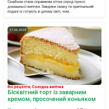
Сінабони стали справжнім хітом серед пухкої
домашньої випічки. Завдяки смаку та оригінальній
подачі їх готують в цілому світі, чом...
17.06.2023
Всі рецепти
,
Солодка випічка
Бісквітний торт із заварним
кремом, просочений коньяком