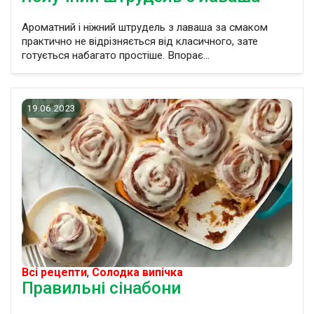
Ароматний і ніжний штрудель з лаваша за смаком
практично не відрізняється від класичного, зате
готується набагато простіше. Впорає...
19.06.2023
Всі рецепти
,
Солодка випічка
Правильні сінабони