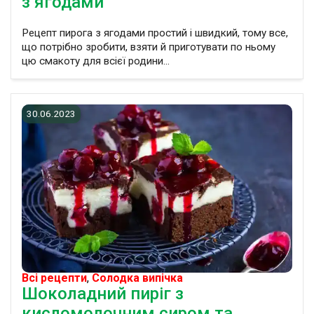
з ягодами
Рецепт пирога з ягодами простий і швидкий, тому все,
що потрібно зробити, взяти й приготувати по ньому
цю смакоту для всієї родини...
30.06.2023
Всі рецепти
,
Солодка випічка
Шоколадний пиріг з
кисломолочним сиром та