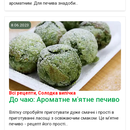
ароматним. Для печива знадоби...
8.06.2023
Всі рецепти
,
Солодка випічка
До чаю: Ароматне м'ятне печиво
Влітку спробуйте приготувати дуже смачні і прості в
приготуванні ласощі з освіжаючим смаком. Це м'ятне
печиво - рецепт його прості...