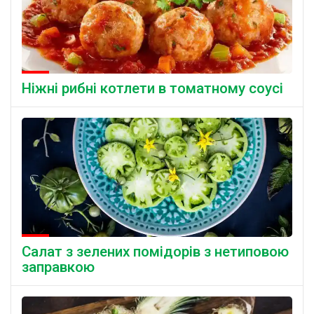
Ніжні рибні котлети в томатному соусі
Салат з зелених помідорів з нетиповою
заправкою