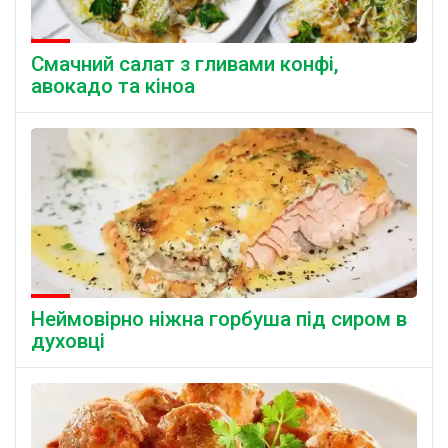
Смачний салат з гливами конфі,
авокадо та кіноа
Неймовірно ніжна горбуша під сиром в
духовці