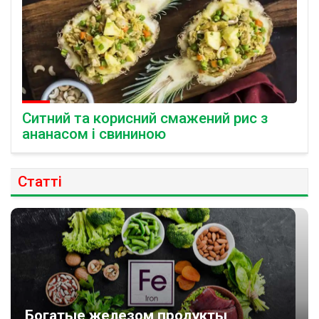
Ситний та корисний смажений рис з
ананасом і свининою
Статті
Богатые железом продукты,