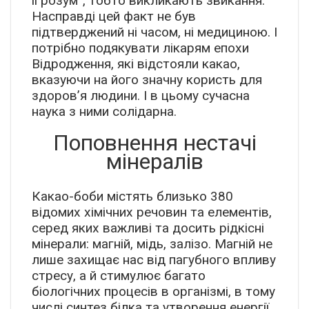
її розум”, тобто викликають звикання.
Насправді цей факт не був
підтверджений ні часом, ні медициною. І
потрібно подякувати лікарям епохи
Відродження, які відстояли какао,
вказуючи на його значну користь для
здоров’я людини. І в цьому сучасна
наука з ними солідарна.
Поповнення нестачі
мінералів
Какао-боби містять близько 380
відомих хімічних речовин та елементів,
серед яких важливі та досить рідкісні
мінерали: магній, мідь, залізо. Магній не
лише захищає нас від пагубного впливу
стресу, а й стимулює багато
біологічних процесів в організмі, в тому
числі синтез білка та утворення енергії.