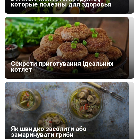
которые полезны для здоровья
Секрети приготування ідеальних
котлет
Як швидко засолити або
замаринувати гриби