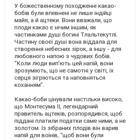
У божественному походженні какао-
бобів були впевнені не лише індійці
майя, а й ацтеки. Вони вважали, що
плоди какао є нічим іншим, як
частинками душі богині Тлальтекутлі.
Частину своєї душі вона віддала для
створення небесних зірок, а іншу - для
любовного напою з чудових бобів.
“Коли люди вип’ють цей напій, вони
зрозуміють, що не самотні у світі, їх
серця зігріються та наповняться
коханням”.
Какао-боби цінували настільки високо,
що Монтесума II, легендарний
правитель ацтеків, розпорядився, щоб
піддані платили податки саме ними, а не
золотом. Із зібраних плодів він варив
напій для воїнів, “щоб вони були