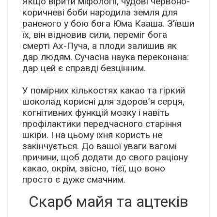
Якщо вірити міфології, чудові червоно-
коричневі боби народила земля для
раненого у бою бога Юма Кааша. З’ївши
їх, він відновив сили, переміг бога
смерті Ах-Пуча, а плоди залишив як
дар людям. Сучасна наука переконана:
дар цей є справді безцінним.
У помірних кількостях какао та гіркий
шоколад корисні для здоров’я серця,
когнітивних функцій мозку і навіть
профілактики передчасного старіння
шкіри. І на цьому їхня користь не
закінчується. До вашої уваги вагомі
причини, щоб додати до свого раціону
какао, окрім, звісно, тієї, що воно
просто є дуже смачним.
Скарб майя та ацтеків