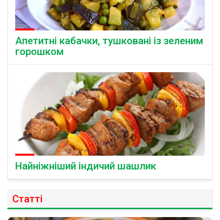
Апетитні кабачки, тушковані із зеленим
горошком
Найніжніший індичий шашлик
Статті