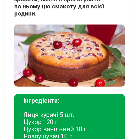
по ньому цю смакоту для всієї
родини.
Інгредієнти:
Яйця курячі 5 шт.
Цукор 120 г
Цукор ванільний 10 г
Розпушувач 10 г