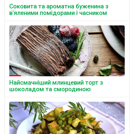
Соковита та ароматна буженина з
в'яленими помідорами і часником
Найсмачніший млинцевий торт з
шоколадом та смородиною