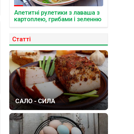
Апетитні рулетики з лаваша з
картоплею, грибами і зеленню
Статті
САЛО - СИЛА