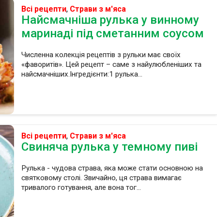
Всі рецепти
,
Страви з м'яса
Найсмачніша рулька у винному
маринаді під сметанним соусом
Численна колекція рецептів з рульки має своїх
«фаворитів». Цей рецепт – саме з найулюбленіших та
найсмачніших.Інгредієнти:1 рулька...
Всі рецепти
,
Страви з м'яса
Свиняча рулька у темному пиві
Рулька - чудова страва, яка може стати основною на
святковому столі. Звичайно, ця страва вимагає
тривалого готування, але вона тог...