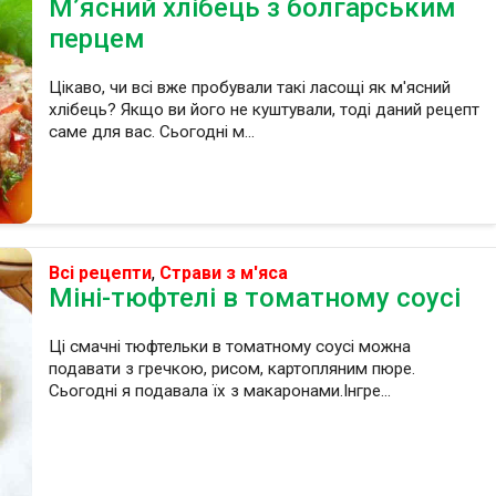
М’ясний хлібець з болгарським
перцем
Цікаво, чи всі вже пробували такі ласощі як м'ясний
хлібець? Якщо ви його не куштували, тоді даний рецепт
саме для вас. Сьогодні м...
Всі рецепти
,
Страви з м'яса
Міні-тюфтелі в томатному соусі
Ці смачні тюфтельки в томатному соусі можна
подавати з гречкою, рисом, картопляним пюре.
Сьогодні я подавала їх з макаронами.Інгре...