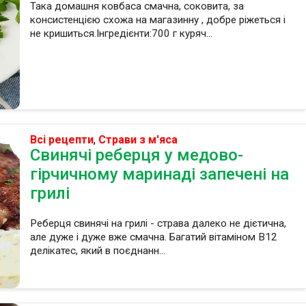
Така домашня ковбаса смачна, соковита, за
консистенцією схожа на магазинну , добре ріжеться і
не кришиться.Інгредієнти:700 г куряч...
Всі рецепти
,
Страви з м'яса
Свинячі реберця у медово-
гірчичному маринаді запечені на
грилі
Реберця свинячі на грилі - страва далеко не дієтична,
але дуже і дуже вже смачна. Багатий вітаміном В12
делікатес, який в поєднанн...