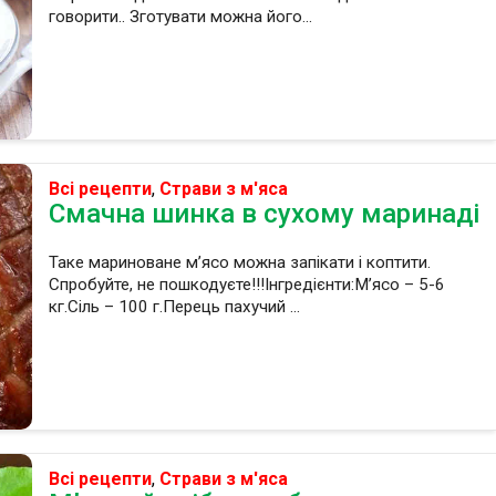
говорити.. Зготувати можна його...
Всі рецепти
,
Страви з м'яса
Смачна шинка в сухому маринаді
Таке мариноване м’ясо можна запікати і коптити.
Спробуйте, не пошкодуєте!!!Інгредієнти:М’ясо – 5-6
кг.Сіль – 100 г.Перець пахучий ...
Всі рецепти
,
Страви з м'яса