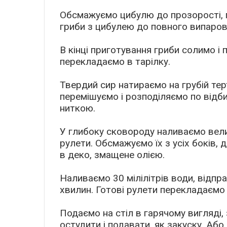
Обсмажуємо цибулю до прозорості, 
гриби з цибулею до повного випаров
В кінці приготування гриби солимо і 
перекладаємо в тарілку.
Твердий сир натираємо на грубій терт
перемішуємо і розподіляємо по відб
ниткою.
У глибоку сковороду наливаємо вели
рулети. Обсмажуємо їх з усіх боків, 
в деко, змащене олією.
Наливаємо 30 мілілітрів води, відпра
хвилин. Готові рулети перекладаємо 
Подаємо на стіл в гарячому вигляді,
остудити і подавати, як закуску. Або