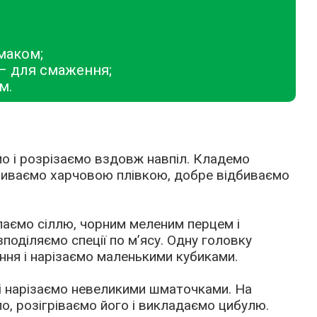
маком;
– для смаження;
м.
о і розрізаємо вздовж навпіл. Кладемо
риваємо харчовою плівкою, добре відбиваємо
паємо сіллю, чорним меленим перцем і
поділяємо спеції по м’ясу. Одну головку
ння і нарізаємо маленькими кубиками.
і нарізаємо невеликими шматочками. На
, розігріваємо його і викладаємо цибулю.