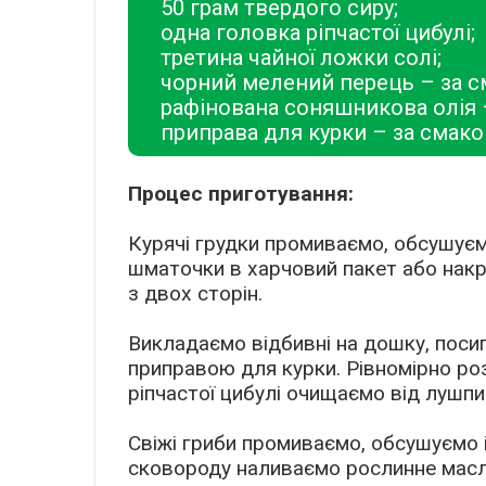
50 грам твердого сиру;
одна головка ріпчастої цибулі;
третина чайної ложки солі;
чорний мелений перець – за с
рафінована соняшникова олія 
приправа для курки – за смако
Процес приготування:
Курячі грудки промиваємо, обсушуєм
шматочки в харчовий пакет або нак
з двох сторін.
Викладаємо відбивні на дошку, поси
приправою для курки. Рівномірно роз
ріпчастої цибулі очищаємо від лушпи
Свіжі гриби промиваємо, обсушуємо 
сковороду наливаємо рослинне масло