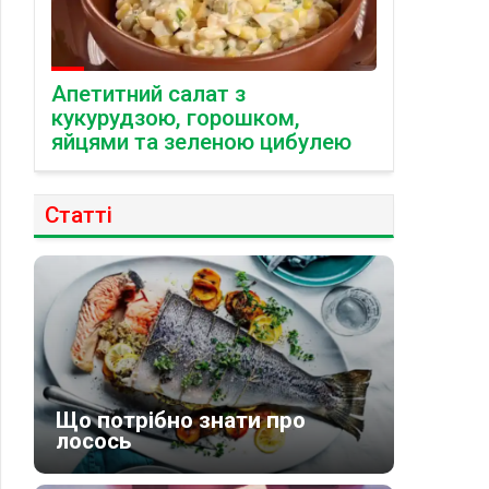
Апетитний салат з
кукурудзою, горошком,
яйцями та зеленою цибулею
Статті
Що потрібно знати про
лосось