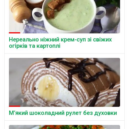
Нереально ніжний крем-суп зі свіжих
огірків та картоплі
М’який шоколадний рулет без духовки