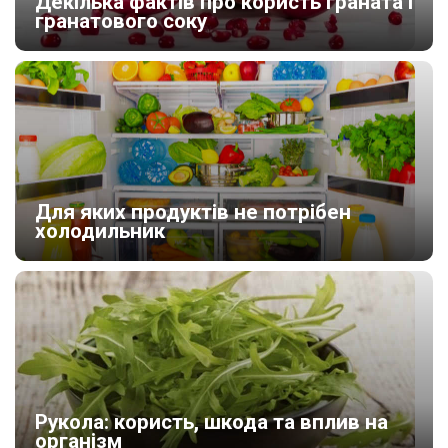
Декілька фактів про користь граната і
гранатового соку
Для яких продуктів не потрібен
холодильник
Рукола: користь, шкода та вплив на
організм