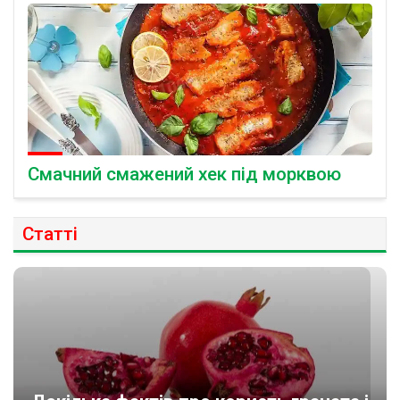
Смачний смажений хек під морквою
Статті