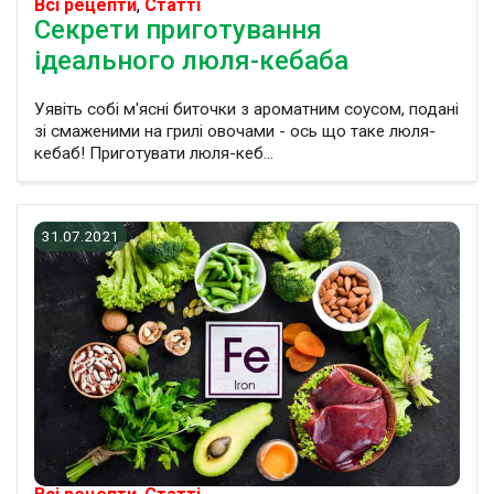
Всі рецепти
,
Статті
Секрети приготування
ідеального люля-кебаба
Уявіть собі м'ясні биточки з ароматним соусом, подані
зі смаженими на грилі овочами - ось що таке люля-
кебаб! Приготувати люля-кеб...
31.07.2021