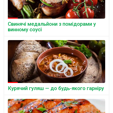
Свинячі медальйони з помідорами у
винному соусі
Курячий гуляш — до будь-якого гарніру