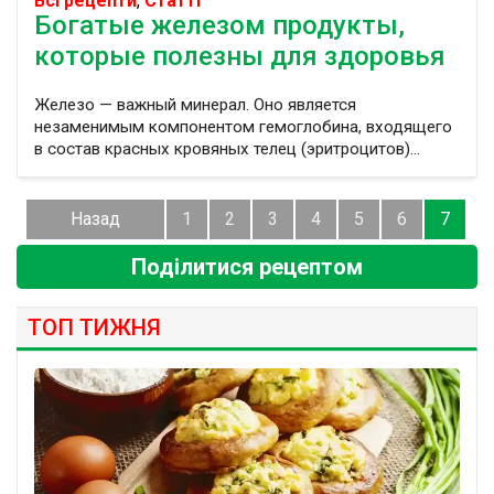
Всі рецепти
,
Статті
Богатые железом продукты,
которые полезны для здоровья
Железо — важный минерал. Оно является
незаменимым компонентом гемоглобина, входящего
в состав красных кровяных телец (эритроцитов)...
Назад
1
2
3
4
5
6
7
Поділитися рецептом
ТОП ТИЖНЯ