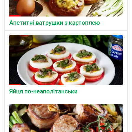
Апетитні ватрушки з картоплею
Яйця по-неаполітанськи