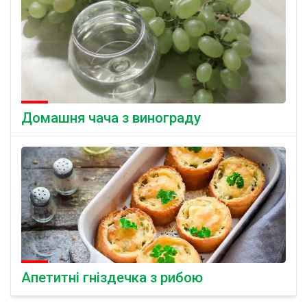
Домашня чача з винограду
Апетитні гніздечка з рибою