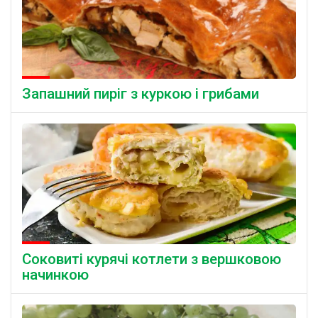
Запашний пиріг з куркою і грибами
Соковиті курячі котлети з вершковою
начинкою