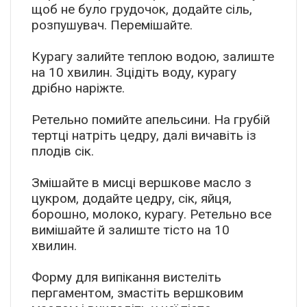
щоб не було грудочок, додайте сіль,
розпушувач. Перемішайте.
Курагу залийте теплою водою, залиште
на 10 хвилин. Зцідіть воду, курагу
дрібно наріжте.
Ретельно помийте апельсини. На грубій
тертці натріть цедру, далі вичавіть із
плодів сік.
Змішайте в мисці вершкове масло з
цукром, додайте цедру, сік, яйця,
борошно, молоко, курагу. Ретельно все
вимішайте й залиште тісто на 10
хвилин.
Форму для випікання вистеліть
пергаментом, змастіть вершковим