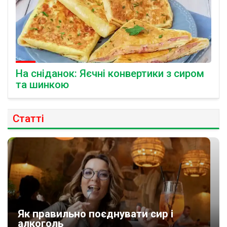
На сніданок: Яєчні конвертики з сиром
та шинкою
Статті
Як правильно поєднувати сир і
алкоголь