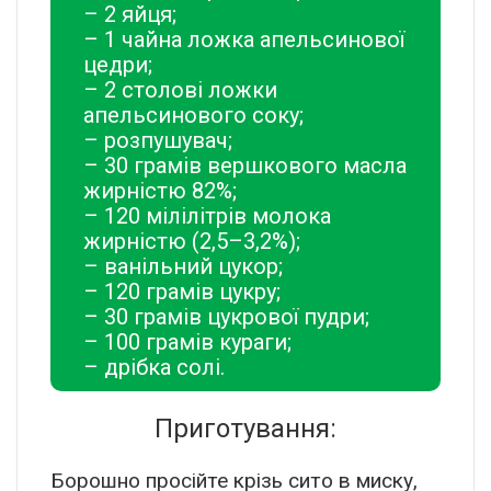
– 2 яйця;
– 1 чайна ложка апельсинової
цедри;
– 2 столові ложки
апельсинового соку;
– розпушувач;
– 30 грамів вершкового масла
жирністю 82%;
– 120 мілілітрів молока
жирністю (2,5–3,2%);
– ванільний цукор;
– 120 грамів цукру;
– 30 грамів цукрової пудри;
– 100 грамів кураги;
– дрібка солі.
Приготування:
Борошно просійте крізь сито в миску,