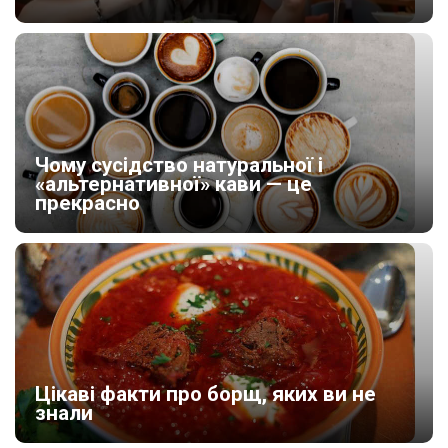
Чому сусідство натуральної і
«альтернативної» кави — це
прекрасно
Цікаві факти про борщ, яких ви не
знали