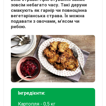
зовсім небагато часу. Такі деруни
смакують як гарнір чи повноцінна
вегетаріанська страва. Їх можна
подавати з овочами, м'ясом чи
рибою.
Інгредієнти:
Картопля - 0,5 кг