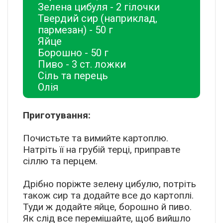
Зелена цибуля - 2 гілочки
Твердий сир (наприклад,
пармезан) - 50 г
Яйце
Борошно - 50 г
Пиво - 3 ст. ложки
Сіль та перець
Олія
Приготування:
Почистьте та вимийте картоплю.
Натріть її на грубій терці, приправте
сіллю та перцем.
Дрібно поріжте зелену цибулю, потріть
також сир та додайте все до картоплі.
Туди ж додайте яйце, борошно й пиво.
Як слід все перемішайте, щоб вийшло