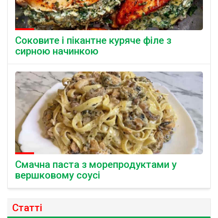
Соковите і пікантне куряче філе з
сирною начинкою
Смачна паста з морепродуктами у
вершковому соусі
Статті