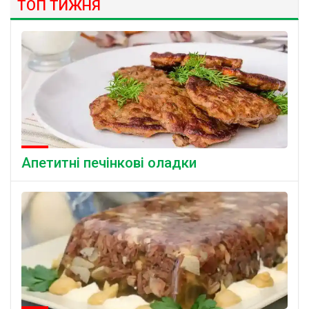
ТОП ТИЖНЯ
Апетитні печінкові оладки