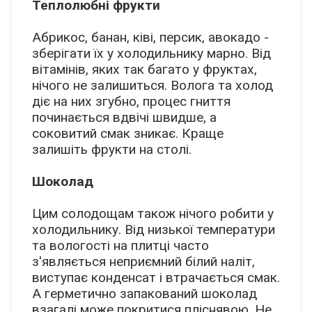
Теплолюбні фрукти
Абрикос, банан, ківі, персик, авокадо -
зберігати їх у холодильнику марно. Від
вітамінів, яких так багато у фруктах,
нічого не залишиться. Волога та холод
діє на них згубно, процес гниття
починається вдвічі швидше, а
соковитий смак зникає. Краще
залишіть фрукти на столі.
Шоколад
Цим солодощам також нічого робити у
холодильнику. Від низької температури
та вологості на плитці часто
з'являється неприємний білий наліт,
виступає конденсат і втрачається смак.
А герметично запакований шоколад
взагалі може покритися пліснявою. Не