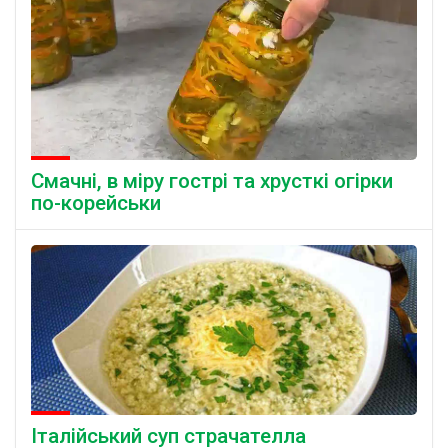
Смачні, в міру гострі та хрусткі огірки
по-корейськи
Італійський суп страчателла