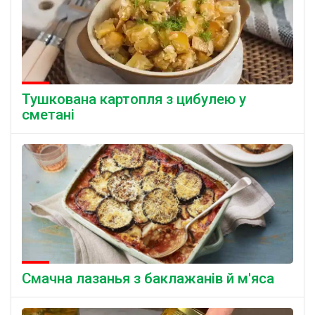
Тушкована картопля з цибулею у
сметані
Смачна лазанья з баклажанів й м'яса