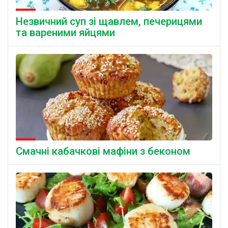
Незвичний суп зі щавлем, печерицями
та вареними яйцями
Смачні кабачкові мафіни з беконом