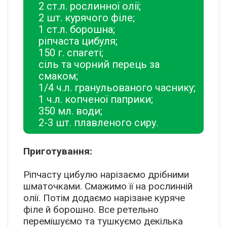
2 ст.л. рослинної олії;
2 шт. курячого філе;
1 ст.л. борошна;
ріпчаста цибуля;
150 г. спагеті;
сіль та чорний перець за
смаком;
1/4 ч.л. гранульованого часнику;
1 ч.л. копченої паприки;
350 мл. води;
2-3 шт. плавленого сиру.
Приготування:
Ріпчасту цибулю нарізаємо дрібними
шматочками. Смажимо її на рослинній
олії. Потім додаємо нарізане куряче
філе й борошно. Все ретельно
перемішуємо та тушкуємо декілька