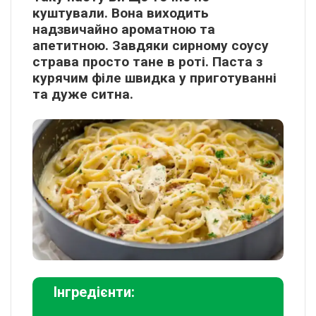
куштували. Вона виходить
надзвичайно ароматною та
апетитною. Завдяки сирному соусу
страва просто тане в роті. Паста з
курячим філе швидка у приготуванні
та дуже ситна.
Інгредієнти: