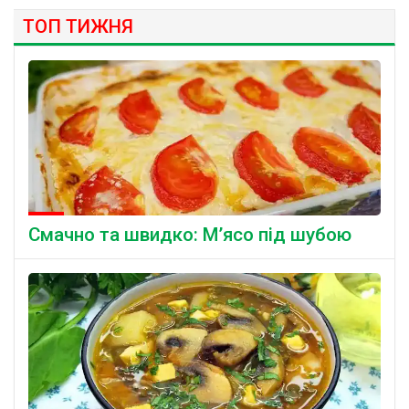
ТОП ТИЖНЯ
Смачно та швидко: М’ясо під шубою