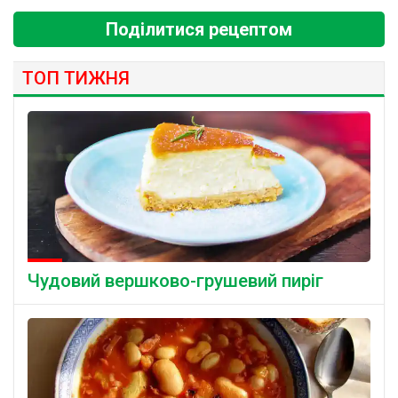
Поділитися рецептом
ТОП ТИЖНЯ
Чудовий вершково-грушевий пиріг