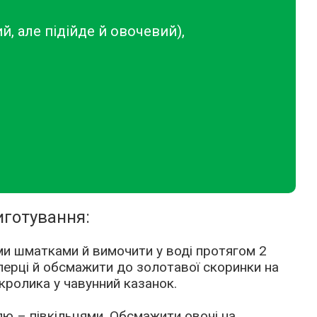
й, але підійде й овочевий),
готування:
ми шматками й вимочити у воді протягом 2
 перці й обсмажити до золотавої скоринки на
 кролика у чавунний казанок.
ю – півкільцями. Обсмажити овочі на