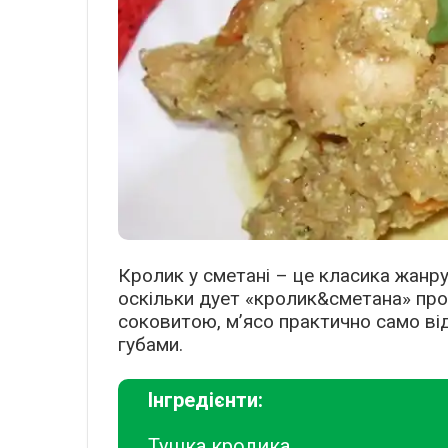
Кролик у сметані – це класика жанру
оскільки дует «кролик&сметана» про
соковитою, м’ясо практично само від
губами.
Інгредієнти:
Тушка кролика,