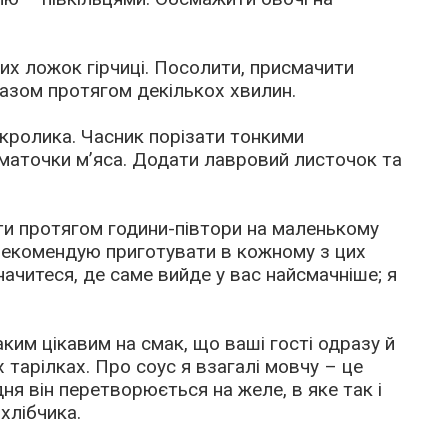
их ложок гірчиці. Посолити, присмачити
разом протягом декількох хвилин.
 кролика. Часник порізати тонкими
маточки м’яса. Додати лавровий листочок та
ти протягом години-півтори на маленькому
– рекомендую приготувати в кожному з цих
начитеся, де саме вийде у вас найсмачніше; я
им цікавим на смак, що ваші гості одразу й
х тарілках. Про соус я взагалі мовчу – це
ня він перетворюється на желе, в яке так і
хлібчика.