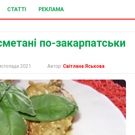
СТАТТІ
РЕКЛАМА
сметані по-закарпатськи
истопада 2021
Автор:
Світлана Яськова