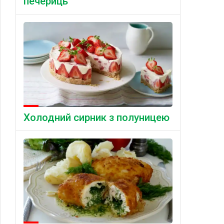
печериць
Холодний сирник з полуницею