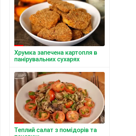
Хрумка запечена картопля в
панірувальних сухарях
Теплий салат з помідорів та