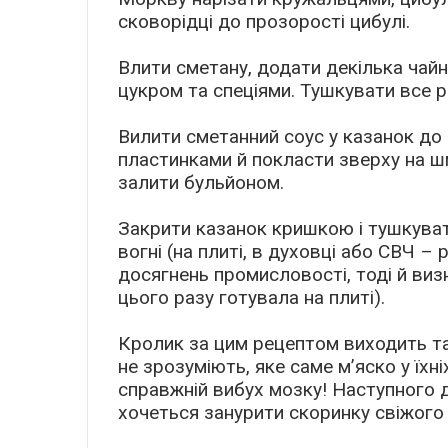
сковорідці до прозорості цибулі.
Влити сметану, додати декілька чайн
цукром та спеціями. Тушкувати все 
Вилити сметанний соус у казанок до
пластинками й покласти зверху на ш
залити бульйоном.
Закрити казанок кришкою і тушкува
вогні (на плиті, в духовці або СВЧ 
досягнень промисловості, тоді й виз
цього разу готувала на плиті).
Кролик за цим рецептом виходить так
не зрозуміють, яке саме м’яско у їхні
справжній вибух мозку! Наступного д
хочеться занурити скоринку свіжого 