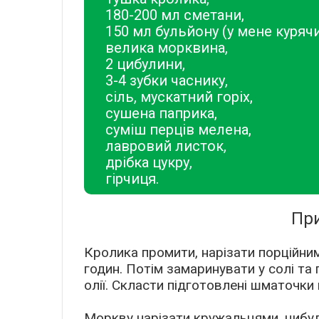
180-200 мл сметани,
150 мл бульйону (у мене курячи
велика морквина,
2 цибулини,
3-4 зубки часнику,
сіль, мускатний горіх,
сушена паприка,
суміш перців мелена,
лавровий листок,
дрібка цукру,
гірчиця.
При
Кролика промити, нарізати порційни
годин. Потім замаринувати у солі та
олії. Скласти підготовлені шматочки
Моркву нарізати кружальцями, цибул