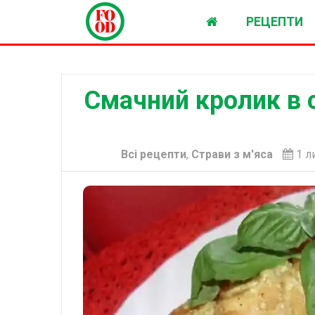
РЕЦЕПТИ
Смачний кролик в 
Всі рецепти
,
Страви з м'яса
1 л