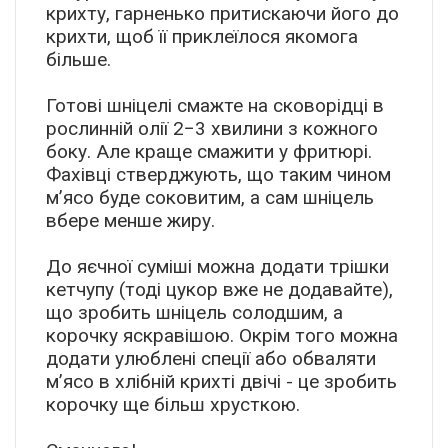
крихту, гарненько притискаючи його до
крихти, щоб її приклеїлося якомога
більше.
Готові шніцелі смажте на сковорідці в
рослинній олії 2−3 хвилини з кожного
боку. Але краще смажити у фритюрі.
Фахівці стверджують, що таким чином
м’ясо буде соковитим, а сам шніцель
вбере менше жиру.
До яєчної суміші можна додати трішки
кетчупу (тоді цукор вже не додавайте),
що зробить шніцель солодшим, а
корочку яскравішою. Окрім того можна
додати улюблені спеції або обваляти
м’ясо в хлібній крихті двічі - це зробить
корочку ще більш хрусткою.