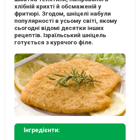
хлібній крихті й обсмаженій у
фритюрі. Згодом, шніцелі набули
популярності в усьому світі, якому
сьогодні відомі десятки інших
рецептів. Ізраїльський шніцель
готується з курячого філе.
Інгредієнти: