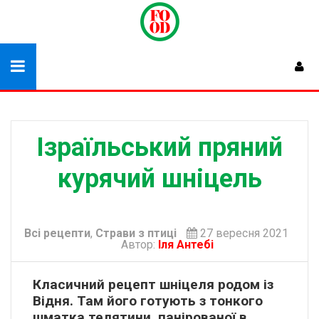
Ізраїльський пряний
курячий шніцель
Всі рецепти
,
Страви з птиці
27 вересня 2021
Автор:
Іля Антебі
Класичний рецепт шніцеля родом із
Відня. Там його готують з тонкого
шматка телятини, панірованої в