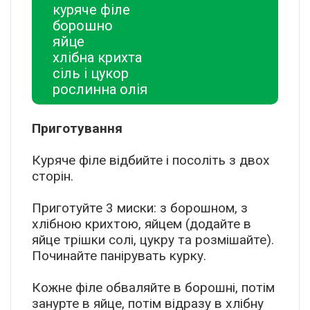
куряче філе
борошно
яйце
хлібна крихта
сіль і цукор
рослинна олія
Приготування
Куряче філе відбийте і посоліть з двох
сторін.
Приготуйте 3 миски: з борошном, з
хлібною крихтою, яйцем (додайте в
яйце трішки солі, цукру та розмішайте).
Починайте панірувать курку.
Кожне філе обваляйте в борошні, потім
занурте в яйце, потім відразу в хлібну