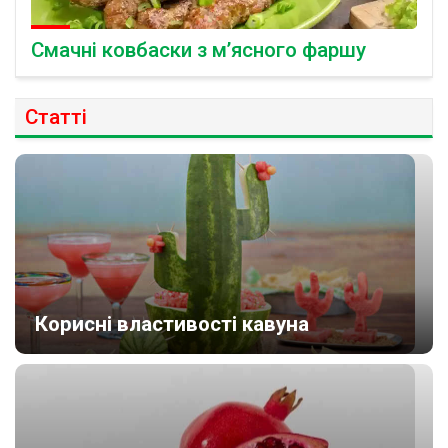
Смачні ковбаски з м’ясного фаршу
Статті
Корисні властивості кавуна