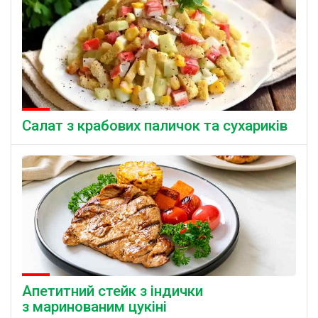
Салат з крабових паличок та сухариків
Апетитний стейк з індички
з маринованим цукіні