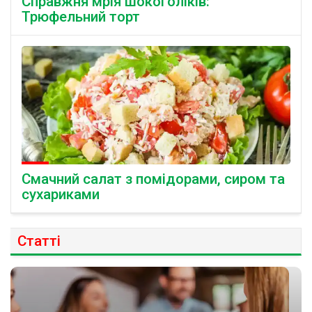
Справжня мрія шокоголіків:
Трюфельний торт
Смачний салат з помідорами, сиром та
сухариками
Статті