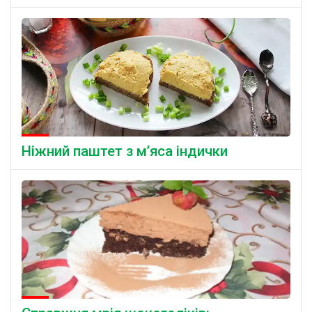
Ніжний паштет з м’яса індички