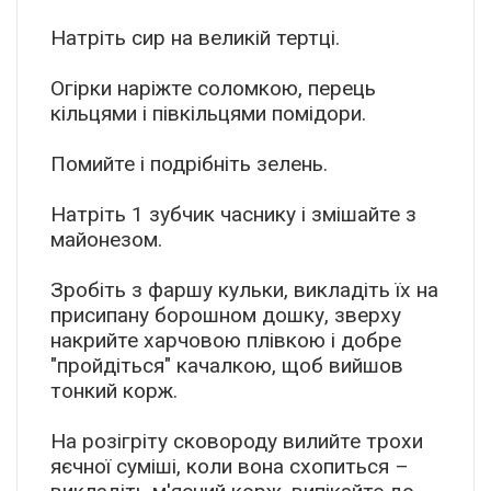
Натріть сир на великій тертці.
Огірки наріжте соломкою, перець
кільцями і півкільцями помідори.
Помийте і подрібніть зелень.
Натріть 1 зубчик часнику і змішайте з
майонезом.
Зробіть з фаршу кульки, викладіть їх на
присипану борошном дошку, зверху
накрийте харчовою плівкою і добре
"пройдіться" качалкою, щоб вийшов
тонкий корж.
На розігріту сковороду вилийте трохи
яєчної суміші, коли вона схопиться –