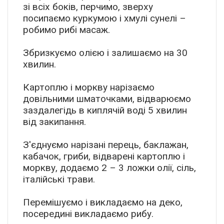
зі всіх боків, перчимо, зверху
посипаємо куркумою і хмулі сунелі –
робимо рибі масаж.
Збризкуємо олією і залишаємо на 30
хвилин.
️Картоплю і моркву нарізаємо
довільними шматочками, відварюємо
заздалегідь в киплячій воді 5 хвилин
від закипання.
З'єднуємо нарізані перець, баклажан,
кабачок, гриби, відварені картоплю і
моркву, додаємо 2 – 3 ложки олії, сіль,
італійські трави.
Перемішуємо і викладаємо на деко,
посередині викладаємо рибу.