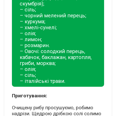
скумбрія);
– сіль;
– чорний мелений перець;
– куркума;
– хмелі-сунелі;
– олія;
– лимон;
– розмарин.
– Овочі: солодкий перець,
кабачок, баклажан, картопля,
гриби, морква;
– олія;
– сіль;
– італійські трави.
Приготування:
️Очищену рибу просушуємо, робимо
надрізи. Щедрою дрібкою солі солимо