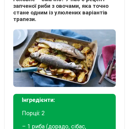
запченої риби з овочами, яка точно
стане одним із улюлених варіантів
трапези.
Інгредієнти:
Порції: 2
– 1 риба (дорадо, сібас,