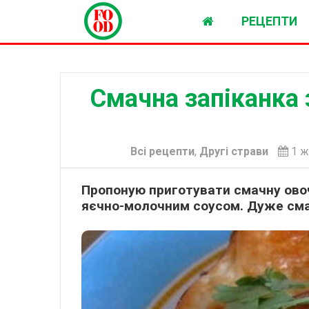
РЕЦЕПТИ
Смачна запіканка 
Всі рецепти
,
Другі страви
1 ж
Пропоную приготувати смачну овоч
яєчно-молочним соусом. Дуже смач