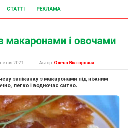
СТАТТІ
РЕКЛАМА
з макаронами і овочами
овтня 2021
Автор:
Олена Вікторовна
еву запіканку з макаронами під ніжним
но, легко і водночас ситно.