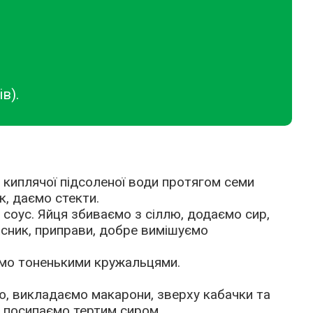
в).
 киплячої підсоленої води протягом семи
к, даємо стекти.
соус. Яйця збиваємо з сіллю, додаємо сир,
часник, приправи, добре вимішуємо
ємо тоненькими кружальцями.
, викладаємо макарони, зверху кабачки та
 посипаємо тертим сиром.