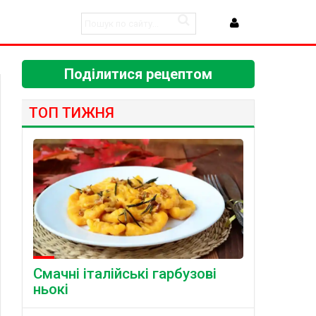
Поділитися рецептом
ТОП ТИЖНЯ
Смачні італійські гарбузові
ньокі