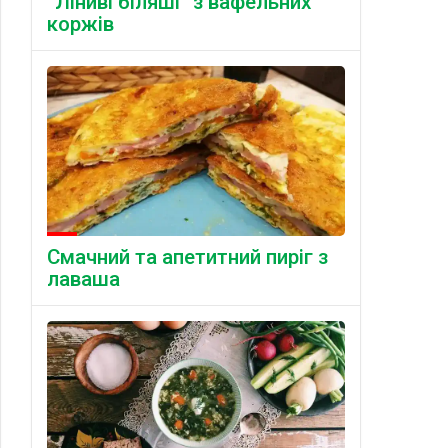
“Ліниві біляші” з вафельних
коржів
Смачний та апетитний пиріг з
лаваша