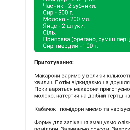
Часник - 2 зубчики.
Сир - 300 г.
Молоко - 200 мл.
Яйце - 2 штуки.
Сіль.
Приправа (орегано, суміш перці
Сир твердий - 100 г.
Приготування:
Макарони варимо у великій кількості
хвилин. Потім відкидаємо на друшля
Поки варяться макарони приготуємо 
молоко, натертий на дрібній тертці 
Кабачок і помідори миємо та нарізу
Форму для запікання змащуємо олією
помідори. Заливаємо соусом. Зверху