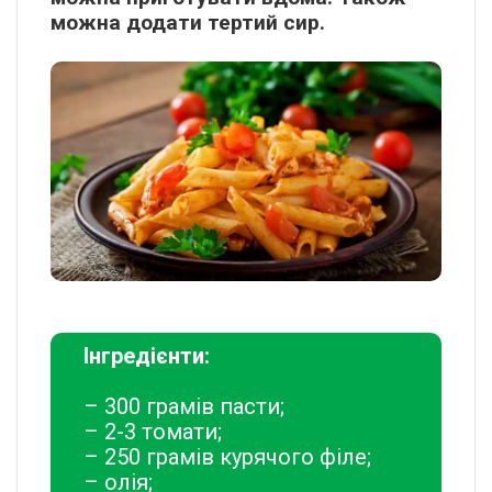
можна додати тертий сир.
Інгредієнти:
– 300 грамів пасти;
– 2-3 томати;
– 250 грамів курячого філе;
– олія;