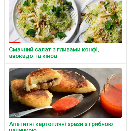
Смачний салат з гливами конфі,
авокадо та кіноа
Апетитні картопляні зрази з грибною
начинкою