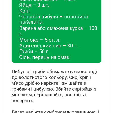
Яйця – 3 шт.
Кріп.
Червона цибуля – половина
цибулини.
Варена або смажена курка – 100
г.
Молоко – 5 ст. л.
Адигейський сир – 30 г.
Гриби – 50 г.
Сіль, перець на смак.
Цибулю і гриби обсмажте в сковороді
до золотистого кольору. Сир, кріп і
м'ясо дрібно наріжте і змішайте з
грибами і цибулею. Вбийте сирі яйця з
молоком, перемішайте, посоліть і
поперчіть.
Багет наріжте скибочками товщиною 1