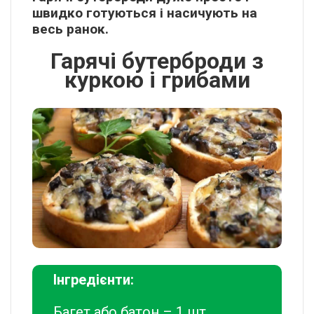
швидко готуються і насичують на
весь ранок.
Гарячі бутерброди з
куркою і грибами
Інгредієнти:
Багет або батон – 1 шт.