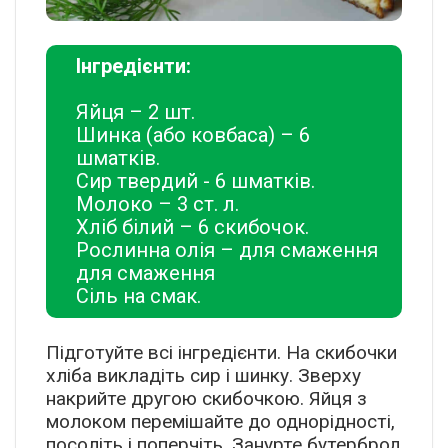
Інгредієнти:
Яйця – 2 шт.
Шинка (або ковбаса) – 6
шматків.
Сир твердий - 6 шматків.
Молоко – 3 ст. л.
Хліб білий – 6 скибочок.
Рослинна олія – для смаження
для смаження
Сіль на смак.
Підготуйте всі інгредієнти. На скибочки
хліба викладіть сир і шинку. Зверху
накрийте другою скибочкою. Яйця з
молоком перемішайте до однорідності,
посоліть і поперчіть. Занурте бутерброд