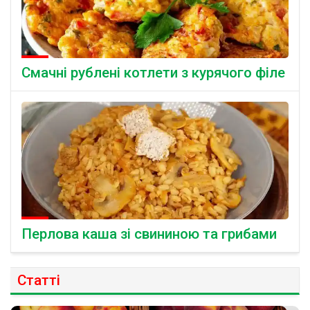
Смачні рублені котлети з курячого філе
Перлова каша зі свининою та грибами
Статті