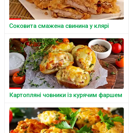
Соковита смажена свинина у клярі
Картопляні човники із курячим фаршем