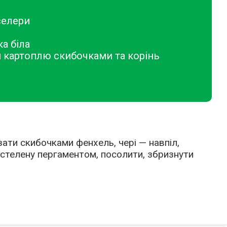
селери
а біла
 картоплю скибочками та корінь
ати скибочками фенхель, чері — навпіл,
астелену пергаментом, посолити, збризнути