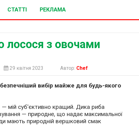
СТАТТІ
РЕКЛАМА
о лосося з овочами
29 квітня 2023
Автор:
Chef
йбезпечніший вибір майже для будь-якого
і — мій суб'єктивно кращий. Дика риба
овування — природне, що надає максимальної
жди мають природній вершковий смак