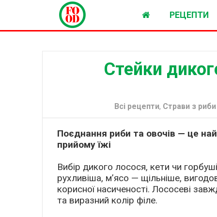
РЕЦЕПТИ
Стейки диког
Всі рецепти
,
Страви з риби
Поєднання риби та овочів — це на
прийому їжі
Вибір дикого лосося, кети чи горбуш
рухливіша, м’ясо — щільніше, вигод
корисної насиченості. Лососеві зав
та виразний колір філе.