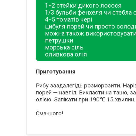
1−2 стейки дикого лосося
1/3 бульби фенхеля чи стебла 
4−5 томатів чері
цибуля порей чи просто солодк
можна також використовувати
петрушки
морська сіль
оливкова олія
Приготування
Рибу заздалегідь розморозити. Наріз
порей — навпіл. Викласти на тацю, з
олією. Запікати при 190℃ 15 хвилин.
Смачного!