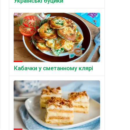
Українські буцики
Кабачки у сметанному клярі