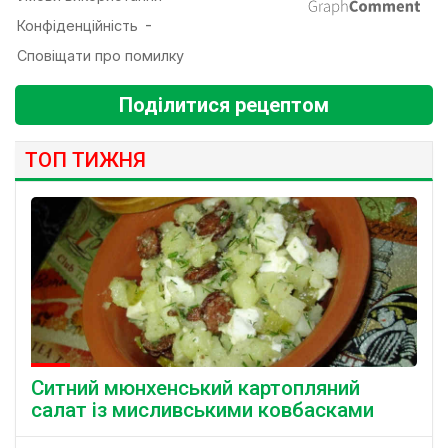
Поділитися рецептом
ТОП ТИЖНЯ
Ситний мюнхенський картопляний
салат із мисливськими ковбасками