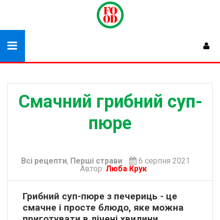
Смачний грибний суп-
пюре
Всі рецепти
,
Перші страви
6 серпня 2021
Автор:
Люба Крук
Грибний суп-пюре з печериць - це
смачне і просте блюдо, яке можна
приготувати в лічені хвилини.