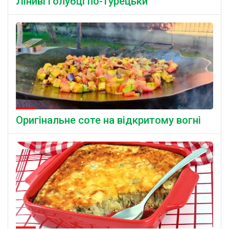
Ліниві голубці по-турецьки
Оригінальне соте на відкритому вогні