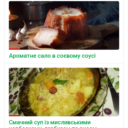
Ароматне сало в соєвому соусі
Смачний суп із мисливськими