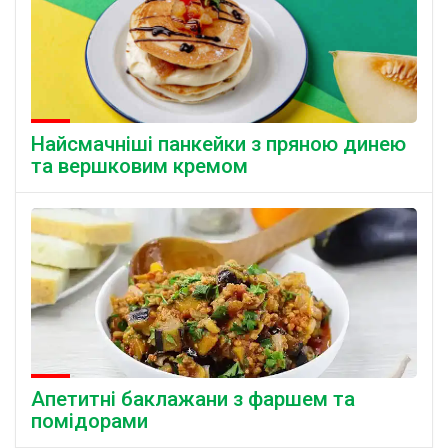
Найсмачніші панкейки з пряною динею
та вершковим кремом
Апетитні баклажани з фаршем та
помідорами