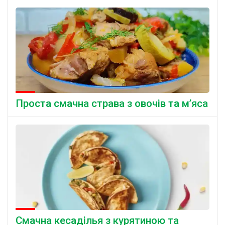
Проста смачна страва з овочів та м’яса
Смачна кесаділья з курятиною та