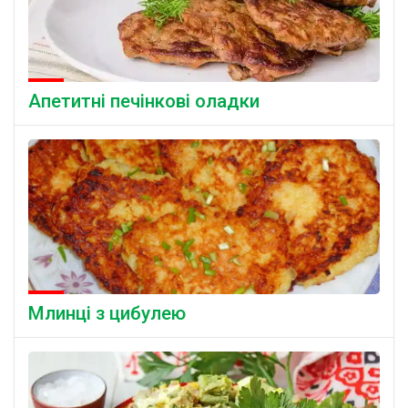
Апетитні печінкові оладки
Млинці з цибулею