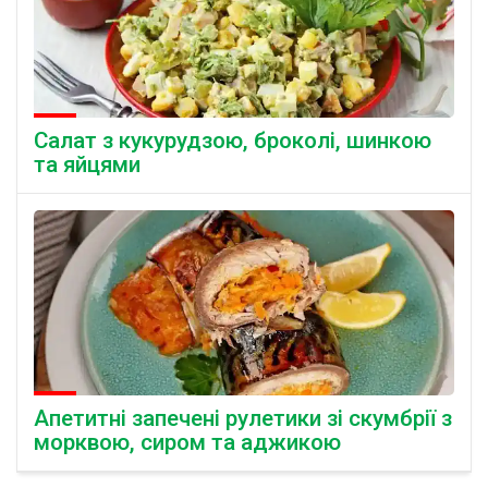
Салат з кукурудзою, броколі, шинкою
та яйцями
Апетитні запечені рулетики зі скумбрії з
морквою, сиром та аджикою