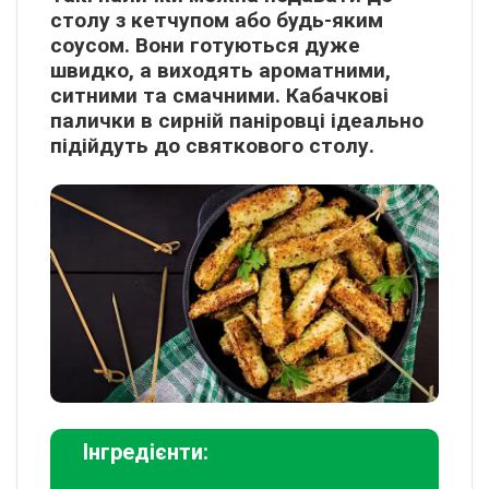
столу з кетчупом або будь-яким
соусом. Вони готуються дуже
швидко, а виходять ароматними,
ситними та смачними. Кабачкові
палички в сирній паніровці ідеально
підійдуть до святкового столу.
Інгредієнти: