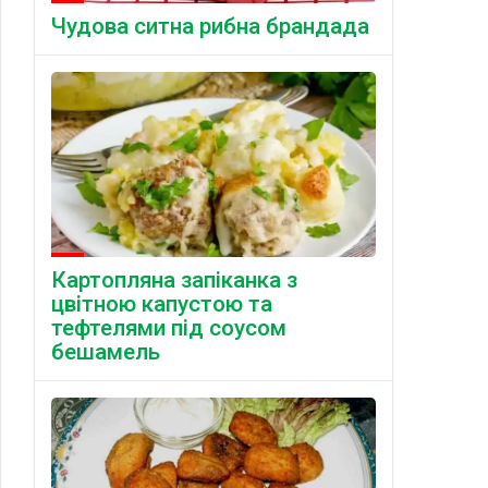
Чудова ситна рибна брандада
Картопляна запіканка з
цвітною капустою та
тефтелями під соусом
бешамель