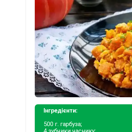
Інгредієнти:
500 г. гарбуза;
4 зубчики часнику;