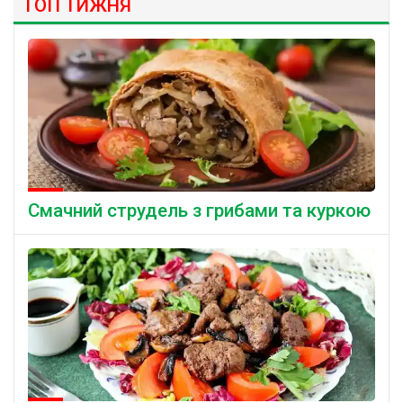
ТОП ТИЖНЯ
Смачний струдель з грибами та куркою