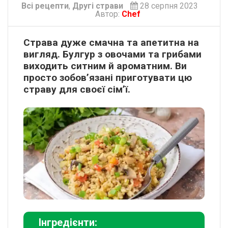
Всі рецепти
,
Другі страви
28 серпня 2023
Автор:
Chef
Страва дуже смачна та апетитна на
вигляд. Булгур з овочами та грибами
виходить ситним й ароматним. Ви
просто зобов’язані приготувати цю
страву для своєї сім’ї.
Інгредієнти: