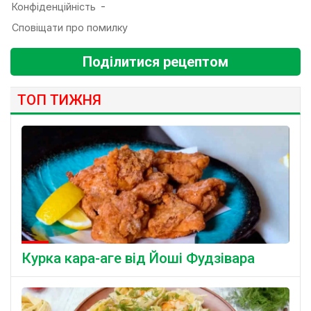
Поділитися рецептом
ТОП ТИЖНЯ
Курка кара-аге від Йоші Фудзівара