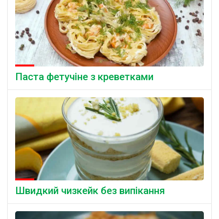
Паста фетучіне з креветками
Швидкий чизкейк без випікання