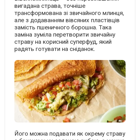
вигадана страва, точніше
трансформована зі звичайного млинця,
але з додаванням вівсяних пластівців
замість пшеничного борошна. Така
заміна зуміла перетворити звичайну
страву на корисний суперфуд, який
радять готувати на сніданок.
Його можна подавати як окрему страву