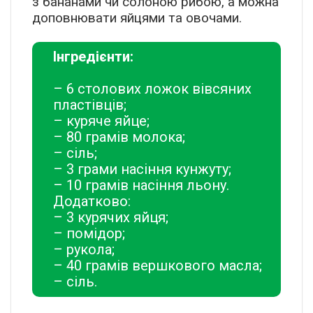
з бананами чи солоною рибою, а можна
доповнювати яйцями та овочами.
Інгредієнти:
– 6 столових ложок вівсяних
пластівців;
– куряче яйце;
– 80 грамів молока;
– сіль;
– 3 грами насіння кунжуту;
– 10 грамів насіння льону.
Додатково:
– 3 курячих яйця;
– помідор;
– рукола;
– 40 грамів вершкового масла;
– сіль.