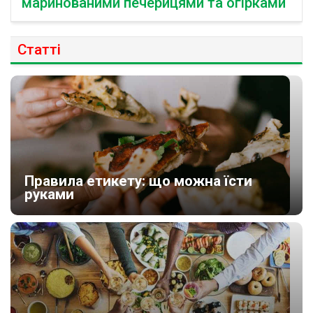
маринованими печерицями та огірками
Статті
Правила етикету: що можна їсти
руками