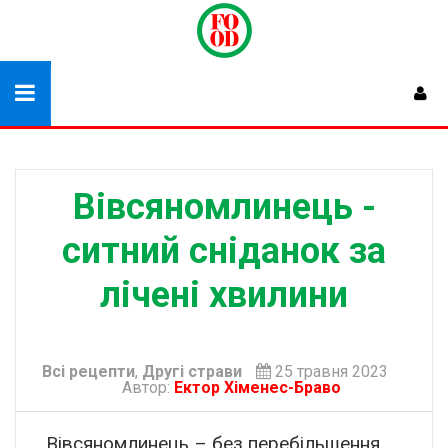
Вівсяномлинець -
ситний сніданок за
лічені хвилини
Всі рецепти
,
Другі страви
25 травня 2023
Автор:
Ектор Хіменес-Браво
Вівсяномлинець – без перебільшення