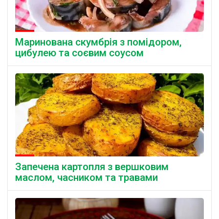
Маринована скумбрія з помідором,
цибулею та соєвим соусом
Запечена картопля з вершковим
маслом, часником та травами