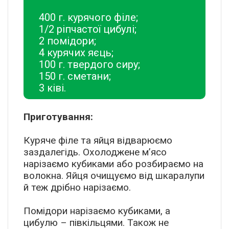
400 г. курячого філе;
1/2 ріпчастої цибулі;
2 помідори;
4 курячих яєць;
100 г. твердого сиру;
150 г. сметани;
3 ківі.
Приготування:
Куряче філе та яйця відварюємо
заздалегідь. Охолоджене м’ясо
нарізаємо кубиками або розбираємо на
волокна. Яйця очищуємо від шкаралупи
й теж дрібно нарізаємо.
Помідори нарізаємо кубиками, а
цибулю – півкільцями. Також не