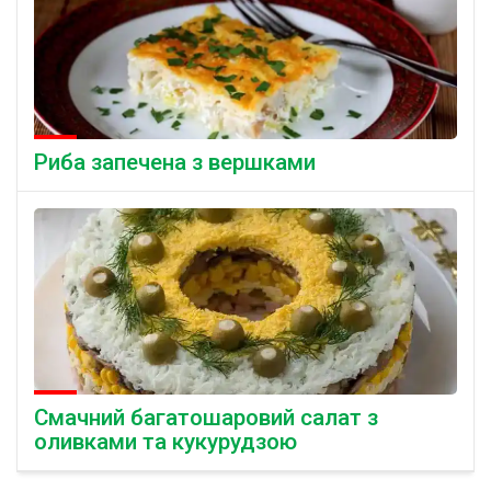
Риба запечена з вершками
Смачний багатошаровий салат з
оливками та кукурудзою