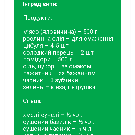
Інгредієнти:
Продукти:
м’ясо (яловичина) – 500 г
рослинна олія – для смаження
цибуля – 4-5 шт
солодкий перець – 2 шт
помідори – 500 г
сіль, цукор – за смаком
пажитник – за бажанням
часник – 3 зубчики
зелень – кінза, петрушка
Спеції:
хмелі-сунелі – ½ ч.л.
сушений базилік – ½ ч.л.
сушений часник – ⅓ ч.л.