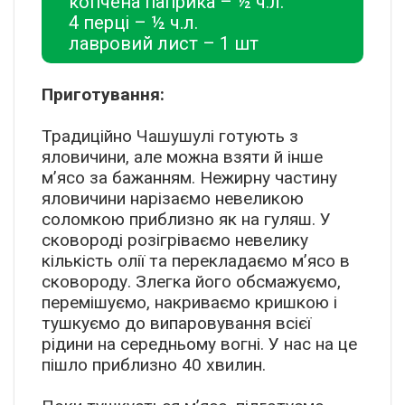
копчена паприка – ½ ч.л.
4 перці – ½ ч.л.
лавровий лист – 1 шт
Приготування:
Традиційно Чашушулі готують з
яловичини, але можна взяти й інше
м’ясо за бажанням. Нежирну частину
яловичини нарізаємо невеликою
соломкою приблизно як на гуляш. У
сковороді розігріваємо невелику
кількість олії та перекладаємо м’ясо в
сковороду. Злегка його обсмажуємо,
перемішуємо, накриваємо кришкою і
тушкуємо до випаровування всієї
рідини на середньому вогні. У нас на це
пішло приблизно 40 хвилин.