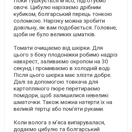
Поки тушкується м’ясо, підготуємо
овочі. Цибулю нарізаємо дрібним
кубиком, болгарський перець тонкою
соломкою. Нарізку можна зробити
довільну, як вам подобається. Головне,
щоби не було великих шматків.
Томати очищаємо від шкірки. Для
цього з боку плодоніжки робимо надріз
навхрест, заливаємо окропом на 30
секунд і промиваємо в холодній воді.
Після цього шкірка має злізти добре.
Далі за допомогою товкача для
картопляного пюре перетираємо
помідори, щоб залишилися невеликі
шматочки. Також можна натерти їх на
великій тертці або пом’яти руками.
Коли волога з м’яса випарувалася,
додаємо цибулю та болгарський