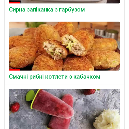
Сирна запіканка з гарбузом
Смачні рибні котлети з кабачком