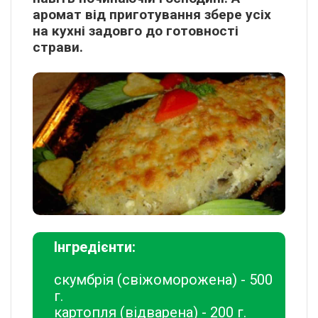
аромат від приготування збере усіх
на кухні задовго до готовності
страви.
Інгредієнти:
скумбрія (свіжоморожена) - 500
г.
картопля (відварена) - 200 г.