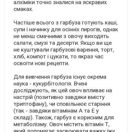
алхіміки точно зналися на яскравих
смаках.
Частіше всього з гарбуза готують каші,
супи і начинку для осінніх пирогів, однак
не менш смачними з овочу виходять
салати, смузі та десерти. Якщо ви ще
не куштували гарбузові варення, торт,
хліб, компот і цукати, то якраз час
освоїти нові рецепти.
Для вивчення гарбуза існує окрема
наука - кукурбітологія. Вчені
досліджують, як цей овоч впливає на
настрій (позитивно завдяки вмісту
триптофану), чи сповільнює старіння
(так - завдяки вітамінам A та E у
складі). Також, гарбуз є корисним для
метаболізму. Овоч містить вітамін Т,
який допомагає засвоювати важку їжу.