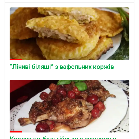
“Ліниві біляші” з вафельних коржів