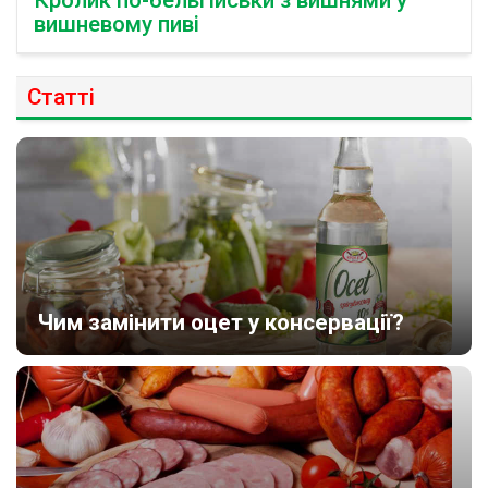
Кролик по-бельгійськи з вишнями у
вишневому пиві
Статті
Чим замінити оцет у консервації?