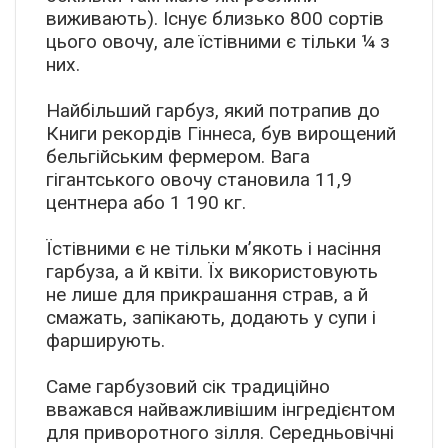
виживають). Існує близько 800 сортів
цього овочу, але їстівними є тільки ¼ з
них.
Найбільший гарбуз, який потрапив до
Книги рекордів Гіннеса, був вирощений
бельгійським фермером. Вага
гігантського овочу становила 11,9
центнера або 1 190 кг.
Їстівними є не тільки м’якоть і насіння
гарбуза, а й квіти. Їх використовують
не лише для прикрашання страв, а й
смажать, запікають, додають у супи і
фарширують.
Саме гарбузовий сік традиційно
вважався найважливішим інгредієнтом
для приворотного зілля. Середньовічні