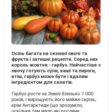
Осінь багата на сезонні овочі та
фрукти і затишні рецепти. Серед них
король жовтня - гарбуз. Найчастіше з
овочу готують супи, каші та пироги,
втім, гарбуз може бути і вдалим
інгредієнтом для салатів.
Гарбуз росте на Землі близько 7 000
років, і вирощують його майже скрізь,
крім Антарктиди (що зрозуміло,
оскільки там мало які рослини