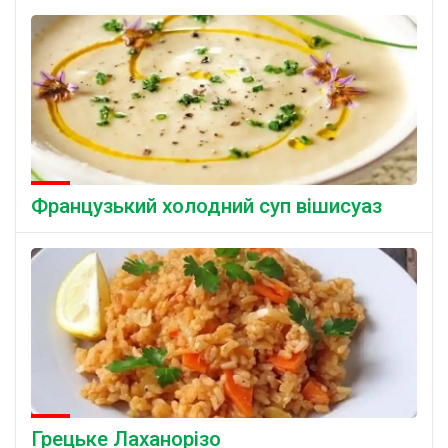
Французький холодний суп вішисуаз
Грецьке Лаханорізо