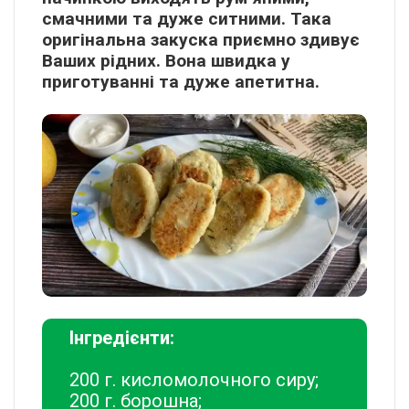
смачними та дуже ситними. Така
оригінальна закуска приємно здивує
Ваших рідних. Вона швидка у
приготуванні та дуже апетитна.
Інгредієнти:
200 г. кисломолочного сиру;
200 г. борошна;