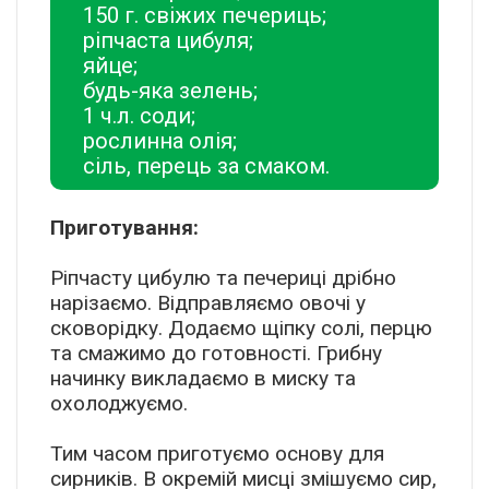
150 г. свіжих печериць;
ріпчаста цибуля;
яйце;
будь-яка зелень;
1 ч.л. соди;
рослинна олія;
сіль, перець за смаком.
Приготування:
Ріпчасту цибулю та печериці дрібно
нарізаємо. Відправляємо овочі у
сковорідку. Додаємо щіпку солі, перцю
та смажимо до готовності. Грибну
начинку викладаємо в миску та
охолоджуємо.
Тим часом приготуємо основу для
сирників. В окремій мисці змішуємо сир,