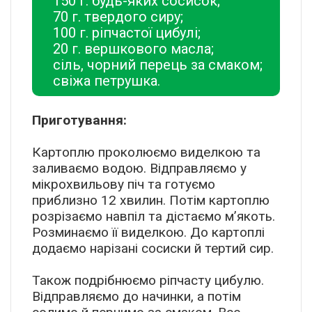
150 г. будь-яких сосисок;
70 г. твердого сиру;
100 г. ріпчастої цибулі;
20 г. вершкового масла;
сіль, чорний перець за смаком;
свіжа петрушка.
Приготування:
Картоплю проколюємо виделкою та
заливаємо водою. Відправляємо у
мікрохвильову піч та готуємо
приблизно 12 хвилин. Потім картоплю
розрізаємо навпіл та дістаємо м’якоть.
Розминаємо її виделкою. До картоплі
додаємо нарізані сосиски й тертий сир.
Також подрібнюємо ріпчасту цибулю.
Відправляємо до начинки, а потім