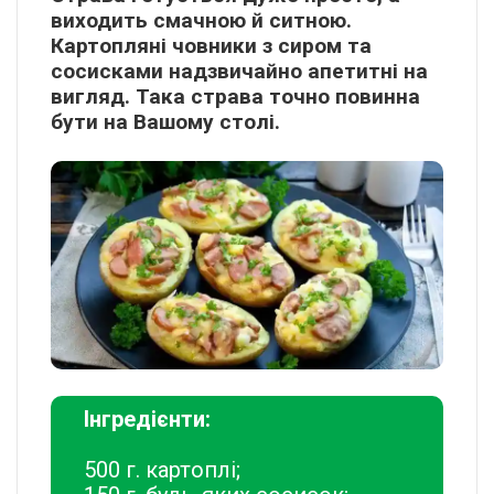
виходить смачною й ситною.
Картопляні човники з сиром та
сосисками надзвичайно апетитні на
вигляд. Така страва точно повинна
бути на Вашому столі.
Інгредієнти:
500 г. картоплі;