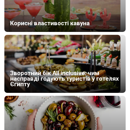
Корисні властивості кавуна
Зворотний бік All inclusive: чим
насправді годують туристів у готелях
Єгипту