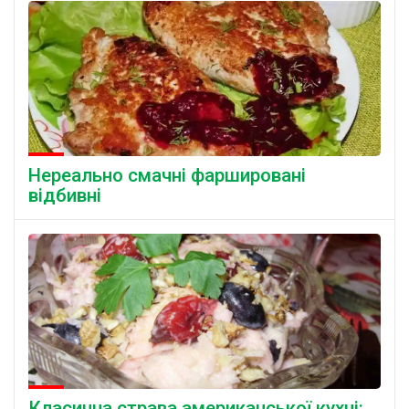
Нереально смачні фаршировані
відбивні
Класична страва американської кухні: