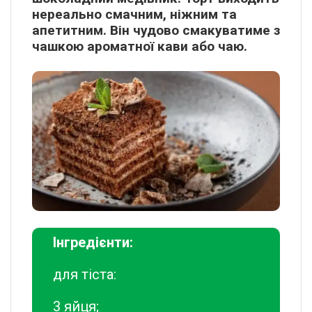
нереально смачним, ніжним та
апетитним. Він чудово смакуватиме з
чашкою ароматної кави або чаю.
Інгредієнти:
для тіста:
3 яйця;