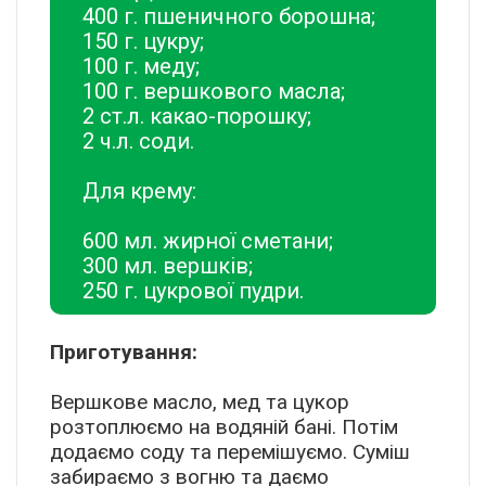
400 г. пшеничного борошна;
150 г. цукру;
100 г. меду;
100 г. вершкового масла;
2 ст.л. какао-порошку;
2 ч.л. соди.
Для крему:
600 мл. жирної сметани;
300 мл. вершків;
250 г. цукрової пудри.
Приготування:
Вершкове масло, мед та цукор
розтоплюємо на водяній бані. Потім
додаємо соду та перемішуємо. Суміш
забираємо з вогню та даємо