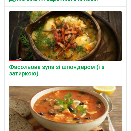
Фасольова зупа зі шпондером (і з
затиркою)